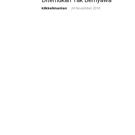
Ditemukan Tak Bernyawa
klikkalimantan
-
24 November 2018