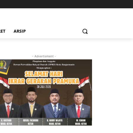
RET
ARSIP
- Advertisment -