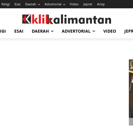
Religi
Esai
Daerah
Advertorial
Video
Jepret
Arsip
IGI
ESAI
DAERAH
ADVERTORIAL
VIDEO
JEP