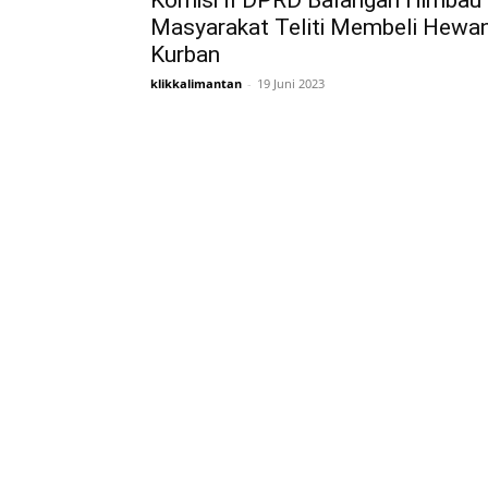
Komisi II DPRD Balangan Himbau
Masyarakat Teliti Membeli Hewa
Kurban
klikkalimantan
-
19 Juni 2023