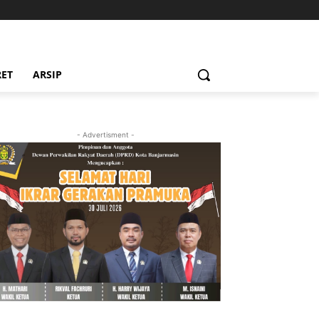
RET
ARSIP
- Advertisment -