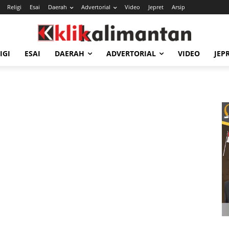
Religi
Esai
Daerah
Advertorial
Video
Jepret
Arsip
IGI
ESAI
DAERAH
ADVERTORIAL
VIDEO
JEP