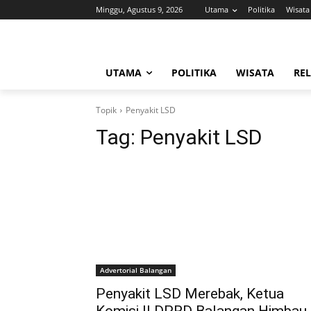
Minggu, Agustus 9, 2026
Utama
Politika
Wisata
UTAMA
POLITIKA
WISATA
REL
Topik
Penyakit LSD
Tag:
Penyakit LSD
Advertorial Balangan
Penyakit LSD Merebak, Ketua