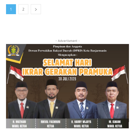
1
2
- Advertisment -