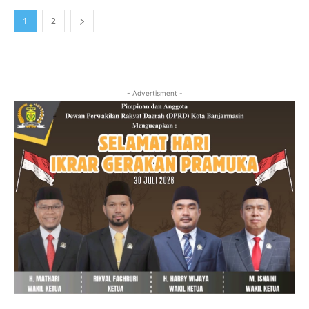
1
2
- Advertisment -