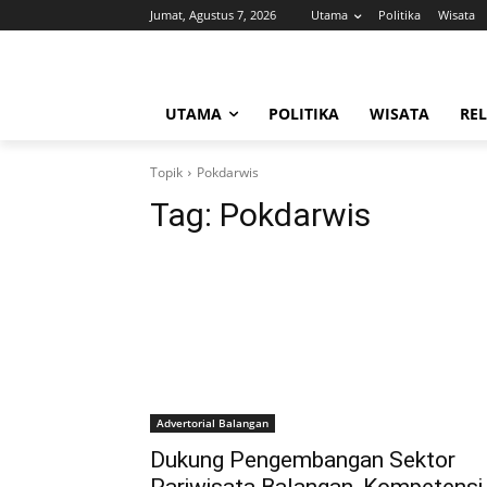
Jumat, Agustus 7, 2026
Utama
Politika
Wisata
UTAMA
POLITIKA
WISATA
REL
Topik
Pokdarwis
Tag:
Pokdarwis
Advertorial Balangan
Dukung Pengembangan Sektor