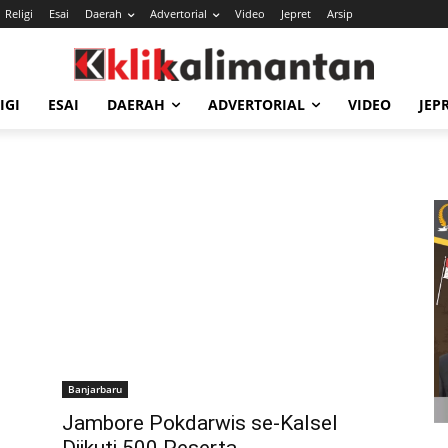
Religi
Esai
Daerah
Advertorial
Video
Jepret
Arsip
IGI
ESAI
DAERAH
ADVERTORIAL
VIDEO
JEP
Banjarbaru
Jambore Pokdarwis se-Kalsel