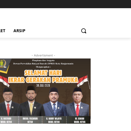
RET
ARSIP
- Advertisment -