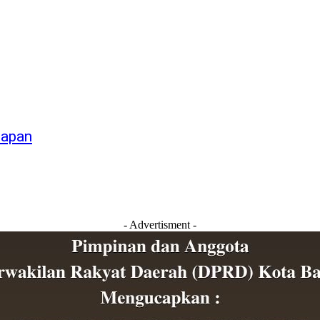
napan
- Advertisment -