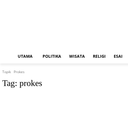
Utama
Politika
Wisata
Religi
Esai
D
Sabtu, Agustus 8, 2026
UTAMA
POLITIKA
WISATA
RELIGI
ESAI
Topik
Prokes
Tag:
prokes