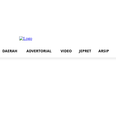
aerah
Advertorial
Video
Jepret
Arsip
DAERAH
ADVERTORIAL
VIDEO
JEPRET
ARSIP