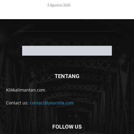
MOST READ
Komisi I DPRD Banjarmasin Gelar RDP
Sengketa Lahan di Banyiur, Dorong
Pengukuran Ulang untuk Kepastian Hukum
7 Agustus 2026
Pemko Sampaikan KUA-PPAS 2026, Walikota
Tegaskan Anggaran Harus Lebih Adaptif dan
Tepat Sasaran
7 Agustus 2026
DPRD Banjarmasin Ingatkan Pemko
Optimalkan PAD, Target Triwulan III Tembus
80%
7 Agustus 2026