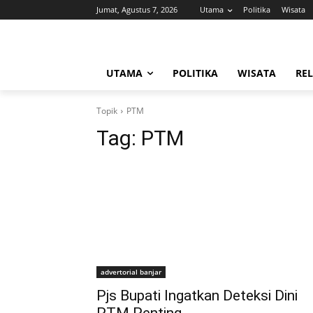
Jumat, Agustus 7, 2026
Utama
Politika
Wisata
UTAMA
POLITIKA
WISATA
REL
Topik
PTM
Tag:
PTM
advertorial banjar
Pjs Bupati Ingatkan Deteksi Dini