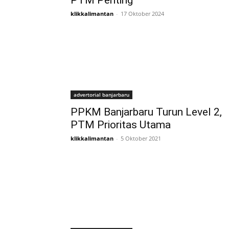
PTM Penting
klikkalimantan
-
17 Oktober 2024
advertorial banjarbaru
PPKM Banjarbaru Turun Level 2,
PTM Prioritas Utama
klikkalimantan
-
5 Oktober 2021