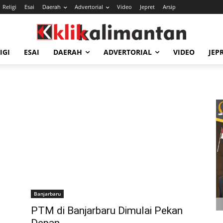
Religi
Esai
Daerah
Advertorial
Video
Jepret
Arsip
IGI
ESAI
DAERAH
ADVERTORIAL
VIDEO
JEP
Banjarbaru
PTM di Banjarbaru Dimulai Pekan