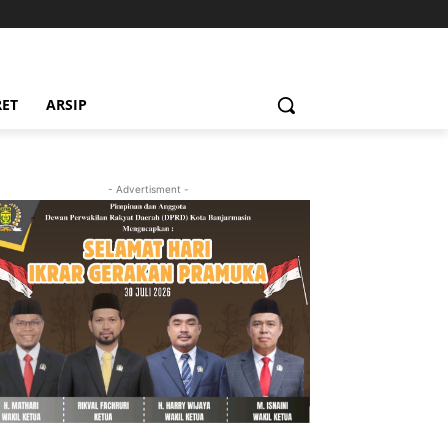
RET
ARSIP
- Advertisment -