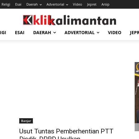
Religi
Esai
Daerah
Advertorial
Video
Jepret
Arsip
IGI
ESAI
DAERAH
ADVERTORIAL
VIDEO
JEP
Banjar
Usut Tuntas Pemberhentian PTT