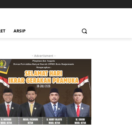
RET
ARSIP
- Advertisment -