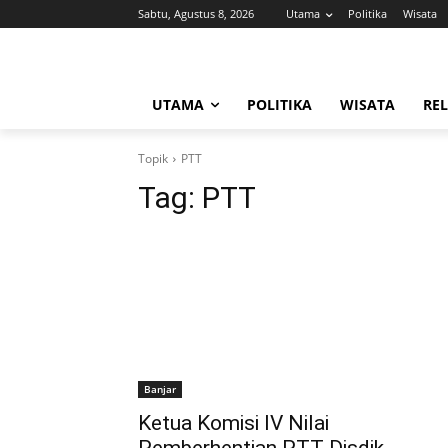
Sabtu, Agustus 8, 2026
Utama
Politika
Wisata
UTAMA
POLITIKA
WISATA
REL
Topik
PTT
Tag:
PTT
Banjar
Ketua Komisi IV Nilai