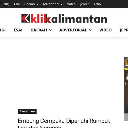
Religi
Esai
Daerah
Advertorial
Video
Jepret
Arsip
IGI
ESAI
DAERAH
ADVERTORIAL
VIDEO
JEP
Banjarbaru
Embung Cempaka Dipenuhi Rumput