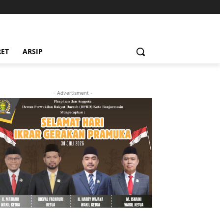
RET
ARSIP
- Advertisment -