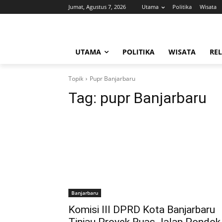
Jumat, Agustus 7, 2026
Utama
Politika
Wisata
UTAMA
POLITIKA
WISATA
REL
Topik
Pupr Banjarbaru
Tag:
pupr Banjarbaru
Banjarbaru
Komisi III DPRD Kota Banjarbaru