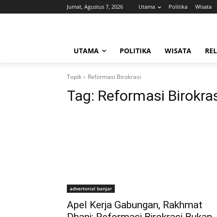
Jumat, Agustus 7, 2026
Utama
Politika
Wisata
UTAMA
POLITIKA
WISATA
REL
Topik
Reformasi Birokrasi
Tag:
Reformasi Birokra
advertorial banjar
Apel Kerja Gabungan, Rakhmat