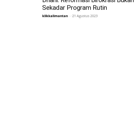
Dhani: Reformasi Birokrasi Bukan
Sekadar Program Rutin
klikkalimantan
-
21 Agustus 2023