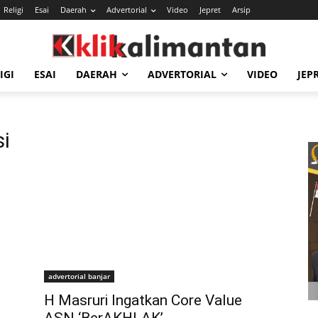
Religi
Esai
Daerah
Advertorial
Video
Jepret
Arsip
IGI
ESAI
DAERAH
ADVERTORIAL
VIDEO
JEP
si
advertorial banjar
H Masruri Ingatkan Core Value