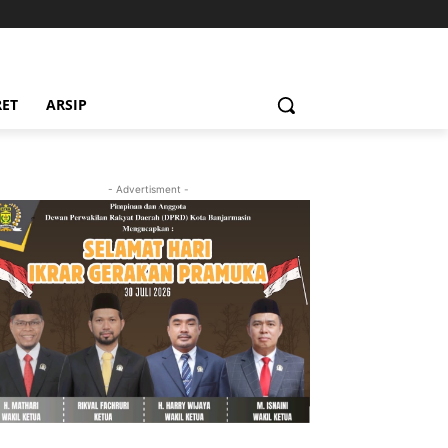
RET
ARSIP
- Advertisment -