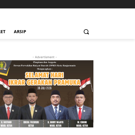
RET
ARSIP
- Advertisment -