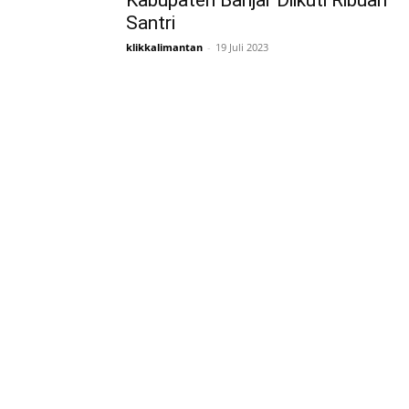
Kabupaten Banjar Diikuti Ribuan
Santri
klikkalimantan
-
19 Juli 2023