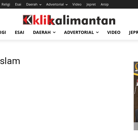
Religi
Esai
Daerah
Advertorial
Video
Jepret
Arsip
IGI
ESAI
DAERAH
ADVERTORIAL
VIDEO
JEP
Islam