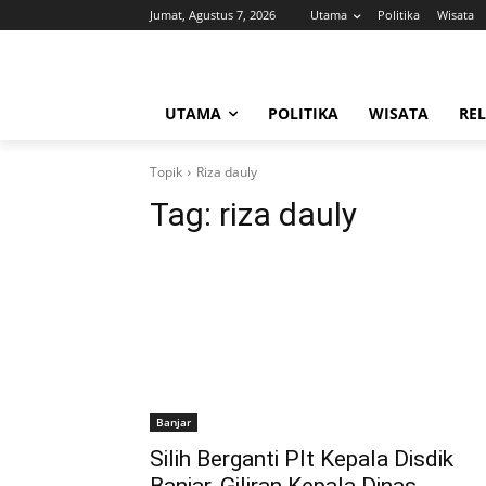
Jumat, Agustus 7, 2026
Utama
Politika
Wisata
UTAMA
POLITIKA
WISATA
REL
Topik
Riza dauly
Tag:
riza dauly
Banjar
Silih Berganti Plt Kepala Disdik