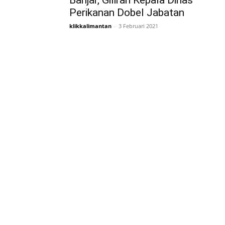
Banjar, Giliran Kepala Dinas
Perikanan Dobel Jabatan
klikkalimantan
-
3 Februari 2021