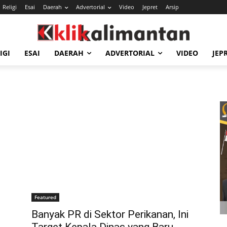
Religi
Esai
Daerah
Advertorial
Video
Jepret
Arsip
IGI
ESAI
DAERAH
ADVERTORIAL
VIDEO
JEP
Featured
Banyak PR di Sektor Perikanan, Ini