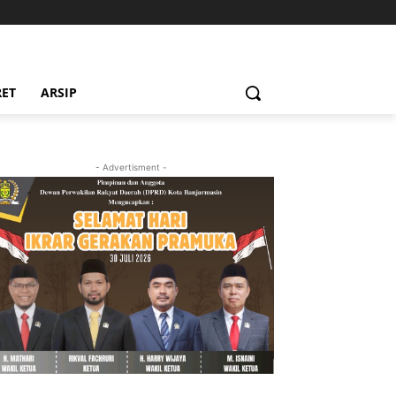
RET
ARSIP
- Advertisment -