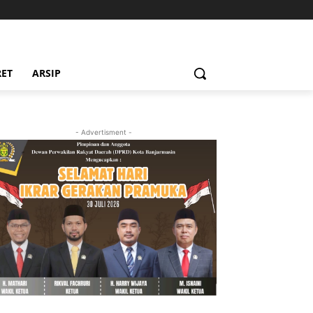
RET
ARSIP
- Advertisment -