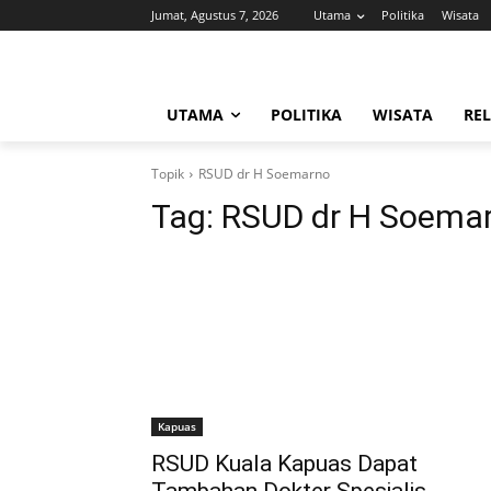
Jumat, Agustus 7, 2026
Utama
Politika
Wisata
UTAMA
POLITIKA
WISATA
REL
Topik
RSUD dr H Soemarno
Tag:
RSUD dr H Soema
Kapuas
RSUD Kuala Kapuas Dapat