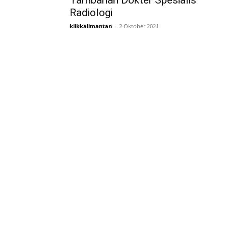
Tambahan Dokter Spesialis
Radiologi
klikkalimantan
-
2 Oktober 2021