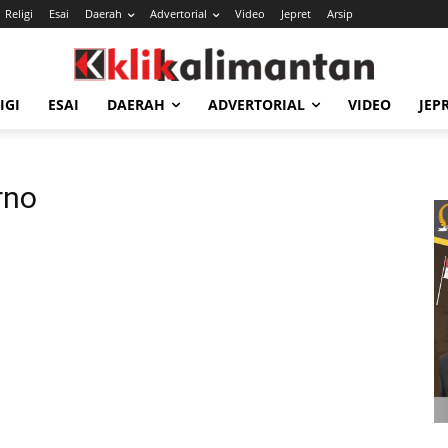
Religi
Esai
Daerah
Advertorial
Video
Jepret
Arsip
IGI
ESAI
DAERAH
ADVERTORIAL
VIDEO
JEP
rno