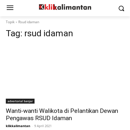
Topik
Rsud idaman
Tag:
rsud idaman
advertorial banjar
Wanti-wanti Walikota di Pelantikan Dewan
Pengawas RSUD Idaman
klikkalimantan
-
9 April 2021