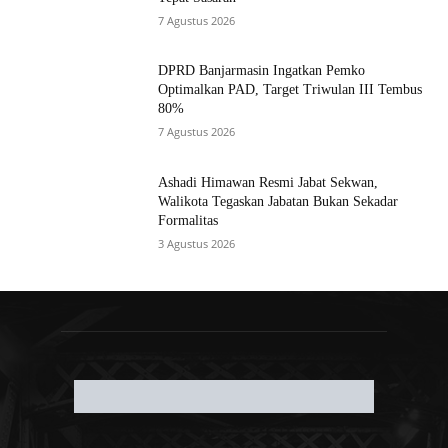
MOST READ
Komisi I DPRD Banjarmasin Gelar RDP
Sengketa Lahan di Banyiur, Dorong
Pengukuran Ulang untuk Kepastian Hukum
7 Agustus 2026
Pemko Sampaikan KUA-PPAS 2026, Walikota
Tegaskan Anggaran Harus Lebih Adaptif dan
Tepat Sasaran
7 Agustus 2026
DPRD Banjarmasin Ingatkan Pemko
Optimalkan PAD, Target Triwulan III Tembus
80%
7 Agustus 2026