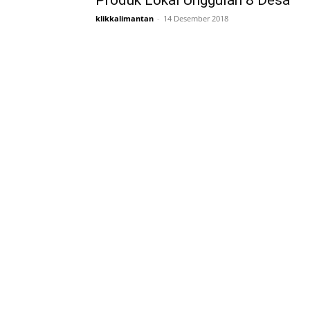
Produk Lokal Unggulan 8 Desa
klikkalimantan
-
14 Desember 2018