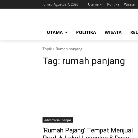
Jumat, Agustus 7, 2026
Utama
Politika
Wisata
UTAMA
POLITIKA
WISATA
REL
Topik
Rumah panjang
Tag:
rumah panjang
advertorial banjar
‘Rumah Pajang’ Tempat Menjual