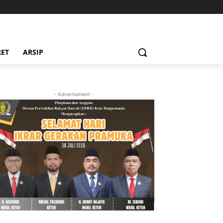
RET
ARSIP
- Advertisment -