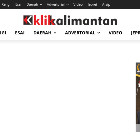
Religi
Esai
Daerah
Advertorial
Video
Jepret
Arsip
IGI
ESAI
DAERAH
ADVERTORIAL
VIDEO
JEP