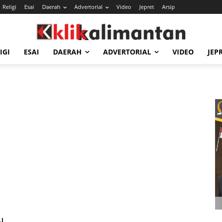
Religi
Esai
Daerah
Advertorial
Video
Jepret
Arsip
IGI
ESAI
DAERAH
ADVERTORIAL
VIDEO
JEP