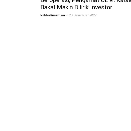
Beroperasi, Pengamat ULM: Kalse
Bakal Makin Dilirik Investor
klikkalimantan
-
23 Desember 2022