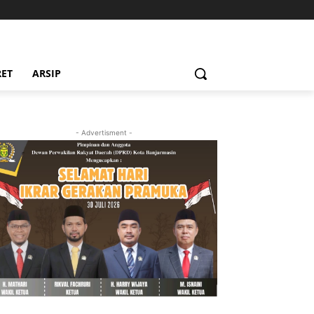
RET
ARSIP
- Advertisment -