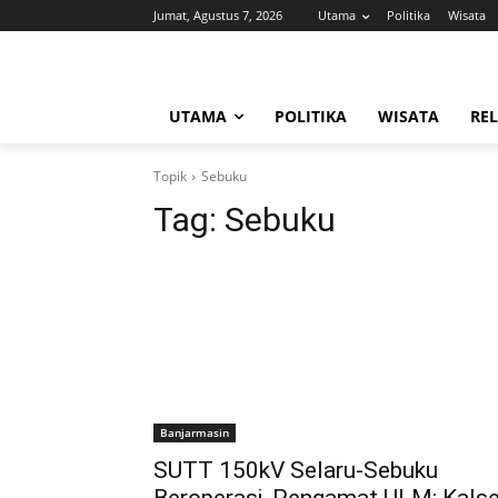
Jumat, Agustus 7, 2026
Utama
Politika
Wisata
UTAMA
POLITIKA
WISATA
REL
Topik
Sebuku
Tag:
Sebuku
Banjarmasin
SUTT 150kV Selaru-Sebuku