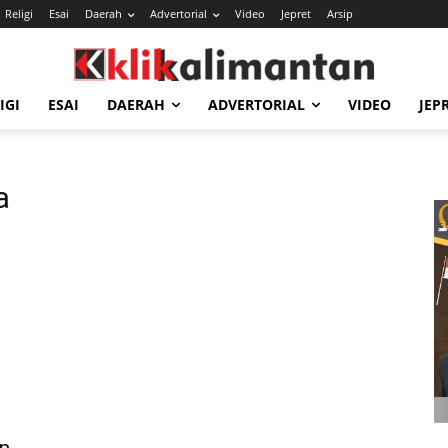
Religi
Esai
Daerah
Advertorial
Video
Jepret
Arsip
IGI
ESAI
DAERAH
ADVERTORIAL
VIDEO
JEP
a