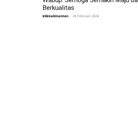
Wabup: Semoga Semakin Maju da
Berkualitas
klikkalimantan
-
26 Februari 2024