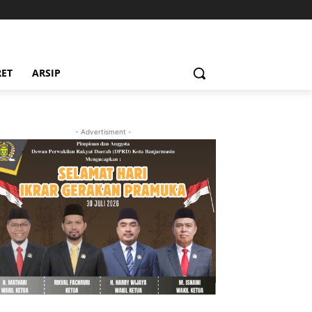
RET
ARSIP
- Advertisment -