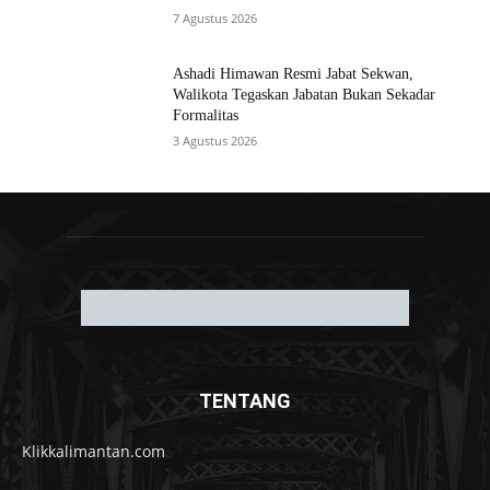
MOST READ
Komisi I DPRD Banjarmasin Gelar RDP
Sengketa Lahan di Banyiur, Dorong
Pengukuran Ulang untuk Kepastian Hukum
7 Agustus 2026
Pemko Sampaikan KUA-PPAS 2026, Walikota
Tegaskan Anggaran Harus Lebih Adaptif dan
Tepat Sasaran
7 Agustus 2026