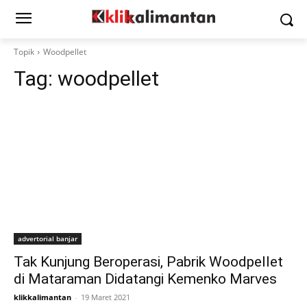
Topik
Woodpellet
Tag:
woodpellet
advertorial banjar
Tak Kunjung Beroperasi, Pabrik Woodpellet
di Mataraman Didatangi Kemenko Marves
klikkalimantan
-
19 Maret 2021