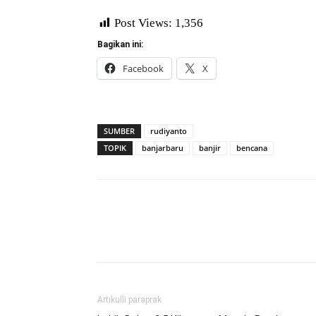
Post Views:
1,356
Bagikan ini:
Facebook
X
SUMBER
rudiyanto
TOPIK
banjarbaru
banjir
bencana
Artikulli paraprak