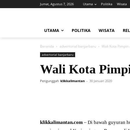
Jumat, Agustus 7, 2026
Utama
Politika
Wisata
UTAMA
POLITIKA
WISATA
REL
Beranda
advertorial banjarbaru
Wali Kota Pimpin
advertorial banjarbaru
Wali Kota Pimpi
Pengunggah
klikkalimantan
-
30 Januari 2020
klikkalimantan.com
– Di bawah guyuran hu