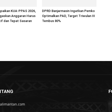
paikan KUA-PPAS 2026,
DPRD Banjarmasin Ingatkan Pemko
egaskan Anggaran Harus
Optimalkan PAD, Target Triwulan III
if dan Tepat Sasaran
Tembus 80%
NTANG
F
kalimantan.com