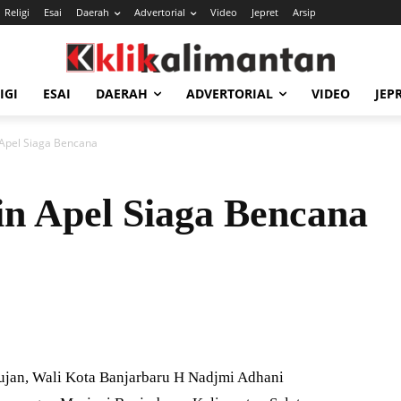
Religi
Esai
Daerah
Advertorial
Video
Jepret
Arsip
IGI
ESAI
DAERAH
ADVERTORIAL
VIDEO
JEP
 Apel Siaga Bencana
n Apel Siaga Bencana
jan, Wali Kota Banjarbaru H Nadjmi Adhani