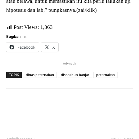
atau belawa, untuk memastikan itu kita perlu lakukan uji
hipotesis dan lab,” pungkasnya.(zai/klik)
Post Views:
1,863
Bagikan ini:
Facebook
X
Advnativ
TOPIK
dinas peternakan
disnakbun banjar
peternakan