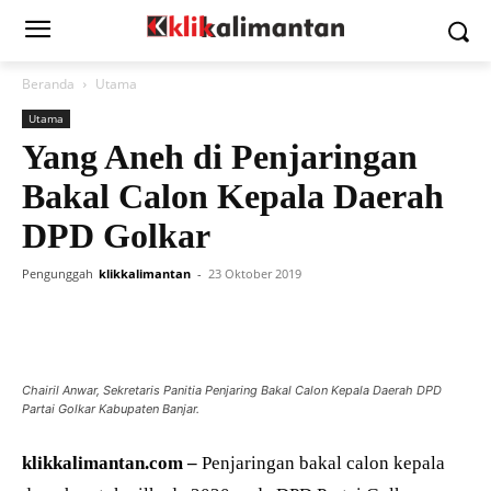
Beranda
Utama
Utama
Yang Aneh di Penjaringan
Bakal Calon Kepala Daerah
DPD Golkar
Pengunggah
klikkalimantan
-
23 Oktober 2019
Chairil Anwar, Sekretaris Panitia Penjaring Bakal Calon Kepala Daerah DPD
Partai Golkar Kabupaten Banjar.
klikkalimantan.com –
Penjaringan bakal calon kepala