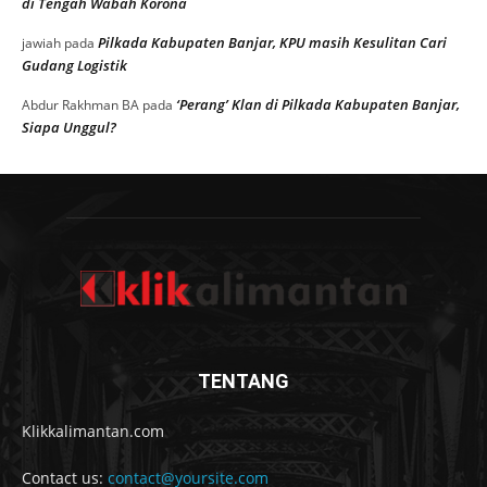
di Tengah Wabah Korona
Pilkada Kabupaten Banjar, KPU masih Kesulitan Cari
jawiah
pada
Gudang Logistik
‘Perang’ Klan di Pilkada Kabupaten Banjar,
Abdur Rakhman BA
pada
Siapa Unggul?
TENTANG
Klikkalimantan.com
Contact us:
contact@yoursite.com