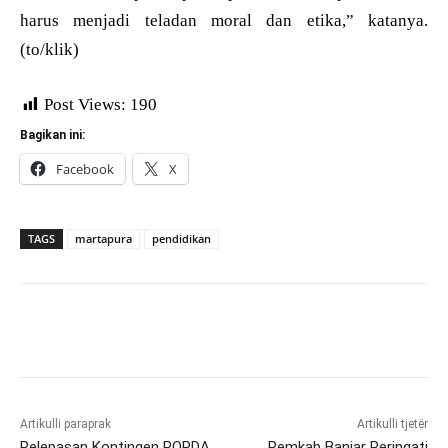
harus menjadi teladan moral dan etika,” katanya.
(to/klik)
Post Views:
190
Bagikan ini:
Facebook
X
TAGS
martapura
pendidikan
Artikulli paraprak
Artikulli tjetër
Pelepasan Kontingen POPDA,
Pemkab Banjar Peringati