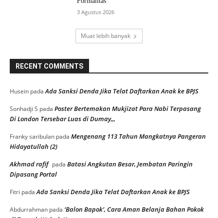
Formalitas
3 Agustus 2026
Muat lebih banyak
RECENT COMMENTS
Ada Sanksi Denda Jika Telat Daftarkan Anak ke BPJS
Husein
pada
Poster Bertemakan Mukjizat Para Nabi Terpasang
Sonhadji S
pada
Di London Tersebar Luas di Dumay,,,
Mengenang 113 Tahun Mangkatnya Pangeran
Franky saribulan
pada
Hidayatullah (2)
Akhmad rafif
Batasi Angkutan Besar, Jembatan Paringin
pada
Dipasang Portal
Ada Sanksi Denda Jika Telat Daftarkan Anak ke BPJS
Fitri
pada
‘Balon Bapok’, Cara Aman Belanja Bahan Pokok
Abdurrahman
pada