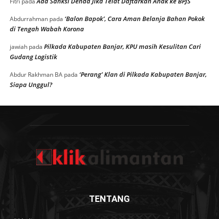
Ada Sanksi Denda Jika Telat Daftarkan Anak ke BPJS
Fitri
pada
‘Balon Bapok’, Cara Aman Belanja Bahan Pokok
Abdurrahman
pada
di Tengah Wabah Korona
Pilkada Kabupaten Banjar, KPU masih Kesulitan Cari
jawiah
pada
Gudang Logistik
‘Perang’ Klan di Pilkada Kabupaten Banjar,
Abdur Rakhman BA
pada
Siapa Unggul?
TENTANG