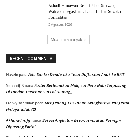
Ashadi Himawan Resmi Jabat Sekwan,
Walikota Tegaskan Jabatan Bukan Sekadar
Formalitas
3 Agustus 2026
Muat lebih banyak
RECENT COMMENTS
Ada Sanksi Denda Jika Telat Daftarkan Anak ke BPJS
Husein
pada
Poster Bertemakan Mukjizat Para Nabi Terpasang
Sonhadji S
pada
Di London Tersebar Luas di Dumay,,,
Mengenang 113 Tahun Mangkatnya Pangeran
Franky saribulan
pada
Hidayatullah (2)
Akhmad rafif
Batasi Angkutan Besar, Jembatan Paringin
pada
Dipasang Portal