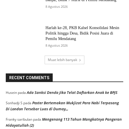
8 Agustus 2026
Harlah ke-28, PKB Kalsel Konsolidasi Mesin
Politik hingga Desa, Bidik Posisi Juara di
Pemilu Mendatang
8 Agustus 2026
Muat lebih banyak
RECENT COMMENTS
Ada Sanksi Denda Jika Telat Daftarkan Anak ke BPJS
Husein
pada
Poster Bertemakan Mukjizat Para Nabi Terpasang
Sonhadji S
pada
Di London Tersebar Luas di Dumay,,,
Mengenang 113 Tahun Mangkatnya Pangeran
Franky saribulan
pada
Hidayatullah (2)