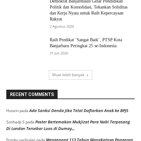
Demokrat Banjarmasin Gelar Pendidikan
Politik dan Konsolidasi, Tekankan Soliditas
dan Kerja Nyata untuk Raih Kepercayaan
Rakyat
2 Agustus 2026
Raih Predikat ‘Sangat Baik’, PTSP Kota
Banjarbaru Peringkat 25 se-Indonesia
31 Juli 2026
Muat lebih banyak
RECENT COMMENTS
Ada Sanksi Denda Jika Telat Daftarkan Anak ke BPJS
Husein
pada
Poster Bertemakan Mukjizat Para Nabi Terpasang
Sonhadji S
pada
Di London Tersebar Luas di Dumay,,,
Mengenang 113 Tahun Mangkatnya Pangeran
Franky saribulan
pada