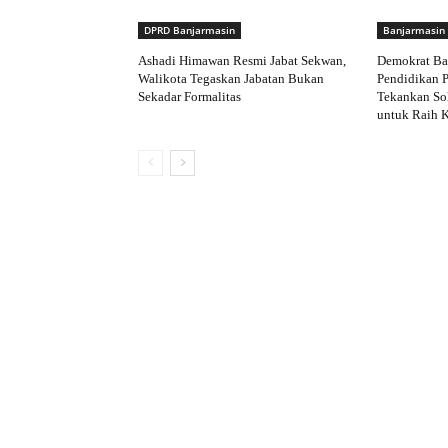
DPRD Banjarmasin
Banjarmasin
Ashadi Himawan Resmi Jabat Sekwan,
Demokrat Ba
Walikota Tegaskan Jabatan Bukan
Pendidikan P
Sekadar Formalitas
Tekankan Sol
untuk Raih 