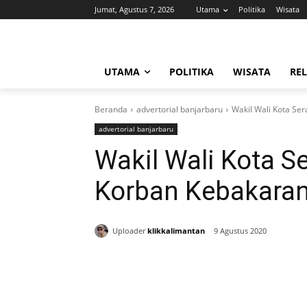
Jumat, Agustus 7, 2026
Utama
Politika
Wisata
UTAMA
POLITIKA
WISATA
REL
Beranda
advertorial banjarbaru
Wakil Wali Kota Se
advertorial banjarbaru
Wakil Wali Kota 
Korban Kebakara
Uploader
klikkalimantan
9 Agustus 2020
Bagikan