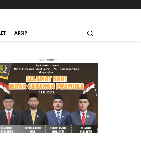
RET
ARSIP
- Advertisment -