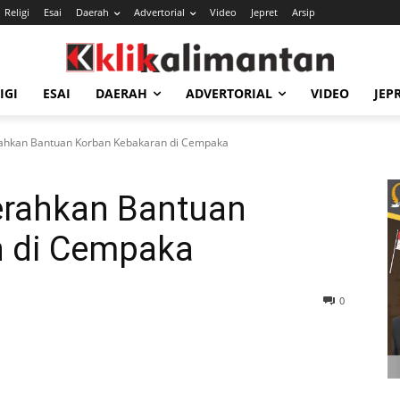
Religi
Esai
Daerah
Advertorial
Video
Jepret
Arsip
IGI
ESAI
DAERAH
ADVERTORIAL
VIDEO
JEP
rahkan Bantuan Korban Kebakaran di Cempaka
Serahkan Bantuan
n di Cempaka
0