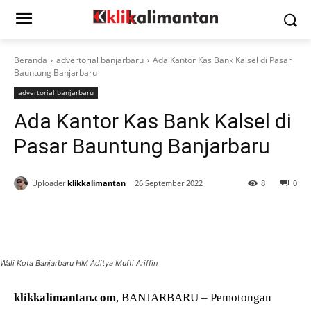
Beranda
advertorial banjarbaru
Ada Kantor Kas Bank Kalsel di Pasar
Bauntung Banjarbaru
advertorial banjarbaru
Ada Kantor Kas Bank Kalsel di
Pasar Bauntung Banjarbaru
Uploader
klikkalimantan
26 September 2022
8
0
Wali Kota Banjarbaru HM Aditya Mufti Ariffin
klikkalimantan.com
, BANJARBARU – Pemotongan