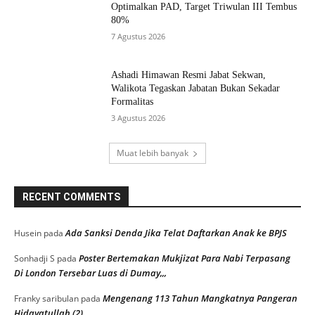
Optimalkan PAD, Target Triwulan III Tembus
80%
7 Agustus 2026
Ashadi Himawan Resmi Jabat Sekwan,
Walikota Tegaskan Jabatan Bukan Sekadar
Formalitas
3 Agustus 2026
Muat lebih banyak
RECENT COMMENTS
Ada Sanksi Denda Jika Telat Daftarkan Anak ke BPJS
Husein
pada
Poster Bertemakan Mukjizat Para Nabi Terpasang
Sonhadji S
pada
Di London Tersebar Luas di Dumay,,,
Mengenang 113 Tahun Mangkatnya Pangeran
Franky saribulan
pada
Hidayatullah (2)