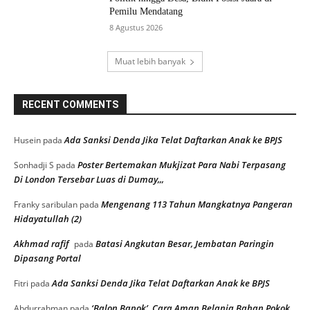
Pemilu Mendatang
8 Agustus 2026
Muat lebih banyak
RECENT COMMENTS
Ada Sanksi Denda Jika Telat Daftarkan Anak ke BPJS
Husein
pada
Poster Bertemakan Mukjizat Para Nabi Terpasang
Sonhadji S
pada
Di London Tersebar Luas di Dumay,,,
Mengenang 113 Tahun Mangkatnya Pangeran
Franky saribulan
pada
Hidayatullah (2)
Akhmad rafif
Batasi Angkutan Besar, Jembatan Paringin
pada
Dipasang Portal
Ada Sanksi Denda Jika Telat Daftarkan Anak ke BPJS
Fitri
pada
‘Balon Bapok’, Cara Aman Belanja Bahan Pokok
Abdurrahman
pada