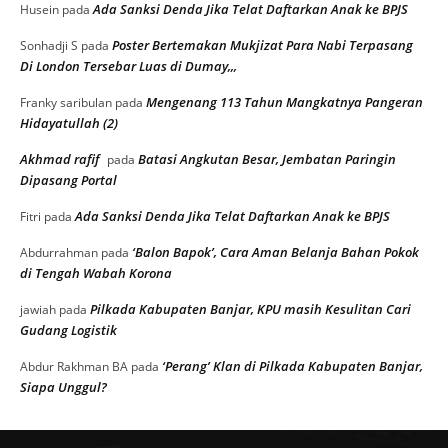
Ada Sanksi Denda Jika Telat Daftarkan Anak ke BPJS
Husein
pada
Poster Bertemakan Mukjizat Para Nabi Terpasang
Sonhadji S
pada
Di London Tersebar Luas di Dumay,,,
Mengenang 113 Tahun Mangkatnya Pangeran
Franky saribulan
pada
Hidayatullah (2)
Akhmad rafif
Batasi Angkutan Besar, Jembatan Paringin
pada
Dipasang Portal
Ada Sanksi Denda Jika Telat Daftarkan Anak ke BPJS
Fitri
pada
‘Balon Bapok’, Cara Aman Belanja Bahan Pokok
Abdurrahman
pada
di Tengah Wabah Korona
Pilkada Kabupaten Banjar, KPU masih Kesulitan Cari
jawiah
pada
Gudang Logistik
‘Perang’ Klan di Pilkada Kabupaten Banjar,
Abdur Rakhman BA
pada
Siapa Unggul?