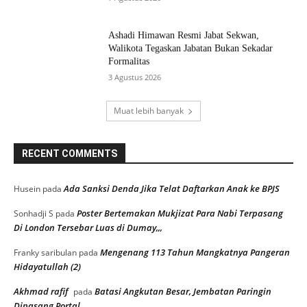
Ashadi Himawan Resmi Jabat Sekwan,
Walikota Tegaskan Jabatan Bukan Sekadar
Formalitas
3 Agustus 2026
Muat lebih banyak
RECENT COMMENTS
Ada Sanksi Denda Jika Telat Daftarkan Anak ke BPJS
Husein
pada
Poster Bertemakan Mukjizat Para Nabi Terpasang
Sonhadji S
pada
Di London Tersebar Luas di Dumay,,,
Mengenang 113 Tahun Mangkatnya Pangeran
Franky saribulan
pada
Hidayatullah (2)
Akhmad rafif
Batasi Angkutan Besar, Jembatan Paringin
pada
Dipasang Portal