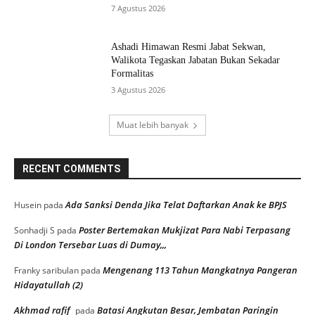
7 Agustus 2026
Ashadi Himawan Resmi Jabat Sekwan,
Walikota Tegaskan Jabatan Bukan Sekadar
Formalitas
3 Agustus 2026
Muat lebih banyak
RECENT COMMENTS
Ada Sanksi Denda Jika Telat Daftarkan Anak ke BPJS
Husein
pada
Poster Bertemakan Mukjizat Para Nabi Terpasang
Sonhadji S
pada
Di London Tersebar Luas di Dumay,,,
Mengenang 113 Tahun Mangkatnya Pangeran
Franky saribulan
pada
Hidayatullah (2)
Akhmad rafif
Batasi Angkutan Besar, Jembatan Paringin
pada