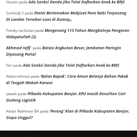
Ada Sanksi Denda Jika Telat Daftarkan Anak ke BPJS
Husein
pada
Poster Bertemakan Mukjizat Para Nabi Terpasang
Sonhadji S
pada
Di London Tersebar Luas di Dumay,,,
Mengenang 113 Tahun Mangkatnya Pangeran
Franky saribulan
pada
Hidayatullah (2)
Akhmad rafif
Batasi Angkutan Besar, Jembatan Paringin
pada
Dipasang Portal
Ada Sanksi Denda Jika Telat Daftarkan Anak ke BPJS
Fitri
pada
‘Balon Bapok’, Cara Aman Belanja Bahan Pokok
Abdurrahman
pada
di Tengah Wabah Korona
Pilkada Kabupaten Banjar, KPU masih Kesulitan Cari
jawiah
pada
Gudang Logistik
‘Perang’ Klan di Pilkada Kabupaten Banjar,
Abdur Rakhman BA
pada
Siapa Unggul?