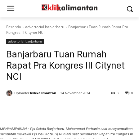
Beranda
advertorial banjarbaru
Banjarbaru Tuan Rumah Rapat Pra
Kongres III Citynet NCI
advertorial banjarbaru
Banjarbaru Tuan Rumah
Rapat Pra Kongres III Citynet
NCI
Uploader
klikkalimantan
14 November 2024
3
0
MENYAMPAIKAN - Pjs Sekda Banjarbaru, Muhammad Farhanie saat menyampaikan
sambutan mewakili Pjs Wali Kota, Hj Nurliani saat pembukaan Rapat Pra Kongres III