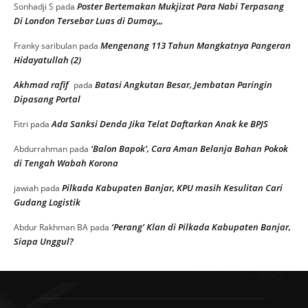
Poster Bertemakan Mukjizat Para Nabi Terpasang
Sonhadji S
pada
Di London Tersebar Luas di Dumay,,,
Mengenang 113 Tahun Mangkatnya Pangeran
Franky saribulan
pada
Hidayatullah (2)
Akhmad rafif
Batasi Angkutan Besar, Jembatan Paringin
pada
Dipasang Portal
Ada Sanksi Denda Jika Telat Daftarkan Anak ke BPJS
Fitri
pada
‘Balon Bapok’, Cara Aman Belanja Bahan Pokok
Abdurrahman
pada
di Tengah Wabah Korona
Pilkada Kabupaten Banjar, KPU masih Kesulitan Cari
jawiah
pada
Gudang Logistik
‘Perang’ Klan di Pilkada Kabupaten Banjar,
Abdur Rakhman BA
pada
Siapa Unggul?