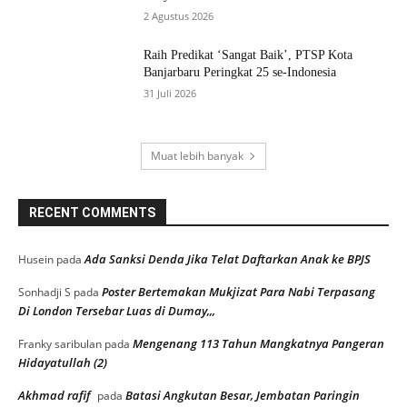
2 Agustus 2026
Raih Predikat ‘Sangat Baik’, PTSP Kota
Banjarbaru Peringkat 25 se-Indonesia
31 Juli 2026
Muat lebih banyak
RECENT COMMENTS
Ada Sanksi Denda Jika Telat Daftarkan Anak ke BPJS
Husein
pada
Poster Bertemakan Mukjizat Para Nabi Terpasang
Sonhadji S
pada
Di London Tersebar Luas di Dumay,,,
Mengenang 113 Tahun Mangkatnya Pangeran
Franky saribulan
pada
Hidayatullah (2)
Akhmad rafif
Batasi Angkutan Besar, Jembatan Paringin
pada