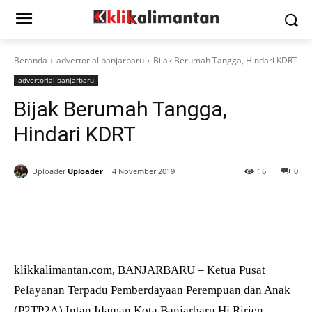
Beranda
advertorial banjarbaru
Bijak Berumah Tangga, Hindari KDRT
advertorial banjarbaru
Bijak Berumah Tangga,
Hindari KDRT
Uploader
Uploader
4 November 2019
16
0
klikkalimantan.com, BANJARBARU – Ketua Pusat
Pelayanan Terpadu Pemberdayaan Perempuan dan Anak
(P2TP2A) Intan Idaman Kota Banjarbaru Hj Ririen