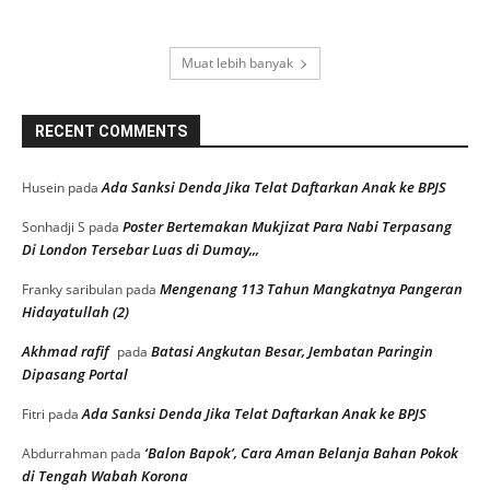
Muat lebih banyak
RECENT COMMENTS
Ada Sanksi Denda Jika Telat Daftarkan Anak ke BPJS
Husein
pada
Poster Bertemakan Mukjizat Para Nabi Terpasang
Sonhadji S
pada
Di London Tersebar Luas di Dumay,,,
Mengenang 113 Tahun Mangkatnya Pangeran
Franky saribulan
pada
Hidayatullah (2)
Akhmad rafif
Batasi Angkutan Besar, Jembatan Paringin
pada
Dipasang Portal
Ada Sanksi Denda Jika Telat Daftarkan Anak ke BPJS
Fitri
pada
‘Balon Bapok’, Cara Aman Belanja Bahan Pokok
Abdurrahman
pada
di Tengah Wabah Korona