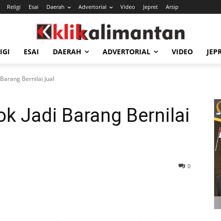
Religi
Esai
Daerah
Advertorial
Video
Jepret
Arsip
IGI
ESAI
DAERAH
ADVERTORIAL
VIDEO
JEP
Barang Bernilai Jual
k Jadi Barang Bernilai
0