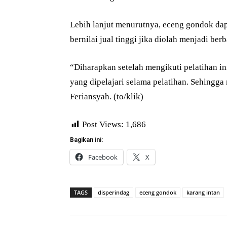
Lebih lanjut menurutnya, eceng gondok dap
bernilai jual tinggi jika diolah menjadi ber
“Diharapkan setelah mengikuti pelatihan in
yang dipelajari selama pelatihan. Sehing
Feriansyah. (to/klik)
Post Views:
1,686
Bagikan ini:
Facebook
X
TAGS
disperindag
eceng gondok
karang intan