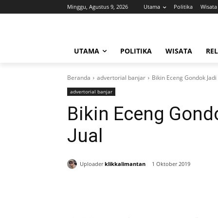
Minggu, Agustus 9, 2026
Utama
Politika
Wisata
UTAMA
POLITIKA
WISATA
REL
Beranda
advertorial banjar
Bikin Eceng Gondok Jadi 
advertorial banjar
Bikin Eceng Gondo
Jual
Uploader
klikkalimantan
1 Oktober 2019
Bagikan