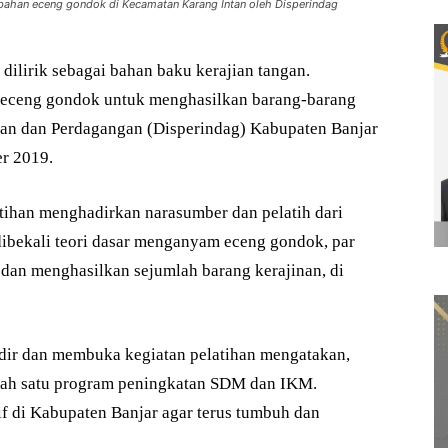
ahan eceng gondok di Kecamatan Karang Intan oleh Disperindag
ilirik sebagai bahan baku kerajian tangan.
eceng gondok untuk menghasilkan barang-barang
trian dan Perdagangan (Disperindag) Kabupaten Banjar
er 2019.
tihan menghadirkan narasumber dan pelatih dari
 dibekali teori dasar menganyam eceng gondok, par
dan menghasilkan sejumlah barang kerajinan, di
adir dan membuka kegiatan pelatihan mengatakan,
lah satu program peningkatan SDM dan IKM.
f di Kabupaten Banjar agar terus tumbuh dan