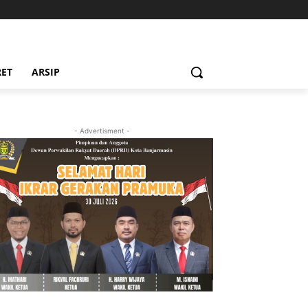
RET
ARSIP
- Advertisment -