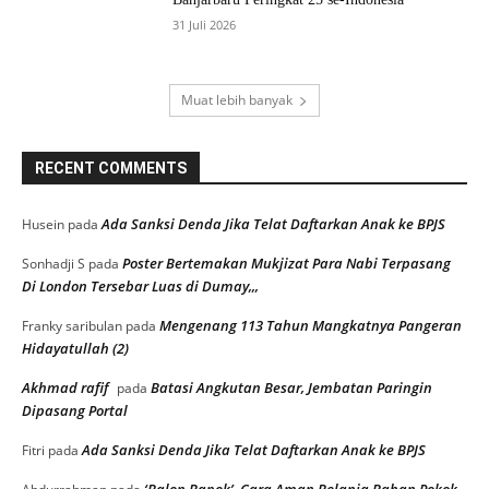
31 Juli 2026
Muat lebih banyak
RECENT COMMENTS
Ada Sanksi Denda Jika Telat Daftarkan Anak ke BPJS
Husein
pada
Poster Bertemakan Mukjizat Para Nabi Terpasang
Sonhadji S
pada
Di London Tersebar Luas di Dumay,,,
Mengenang 113 Tahun Mangkatnya Pangeran
Franky saribulan
pada
Hidayatullah (2)
Akhmad rafif
Batasi Angkutan Besar, Jembatan Paringin
pada
Dipasang Portal
Ada Sanksi Denda Jika Telat Daftarkan Anak ke BPJS
Fitri
pada
‘Balon Bapok’, Cara Aman Belanja Bahan Pokok