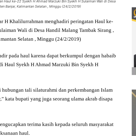
tan Haul ke-22 Syekh H Ahmad Marzuki Bin Syekh H Sulaiman Wali di Desa
n Banjar, Kalimantan Selatan , Minggu (24/2/2019)
ar H Khalilurrahman menghadiri peringatan Haul ke-
laiman Wali di Desa Handil Malang Tambak Sirang ,
mantan Selatan , Minggu (24/2/2019)
adir pada haul karena dapat berkumpul dengan habaib
r di Haul Syekh H Ahmad Marzuki Bin Syekh H
i hubungan tali silaturahmi dan perkembangan Islam
” kata bupati yang juga seorang ulama akrab disapa
engucapkan terima kasih kepada seluruh masyarakat
ksanaan haul.