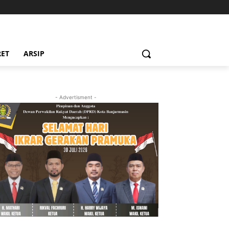
RET
ARSIP
- Advertisment -