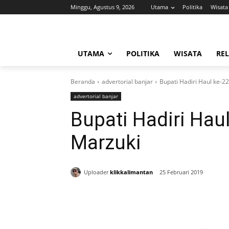
Minggu, Agustus 9, 2026
Utama
Politika
Wisata
UTAMA
POLITIKA
WISATA
REL
Beranda
advertorial banjar
Bupati Hadiri Haul ke-
advertorial banjar
Bupati Hadiri Ha
Marzuki
Uploader
klikkalimantan
25 Februari 2019
Bagikan