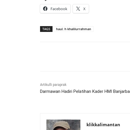
Facebook
X
TAGS
haul. h khalilurrahman
Bagikan
Artikulli paraprak
Darmawan Hadiri Pelatihan Kader HMI Banjarba
klikkalimantan