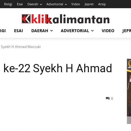
Religi
Esai
Daerah
Advertorial
Video
Jepret
Arsip
IGI
ESAI
DAERAH
ADVERTORIAL
VIDEO
JEP
22 Syekh H Ahmad Marzuki
ul ke-22 Syekh H Ahmad
0