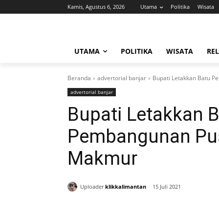
Kamis, Agustus 6, 2026
Utama
Politika
Wisata
UTAMA
POLITIKA
WISATA
REL
Beranda
advertorial banjar
Bupati Letakkan Batu
advertorial banjar
Bupati Letakkan 
Pembangunan Pu
Makmur
Uploader
klikkalimantan
15 Juli 2021
Bagikan