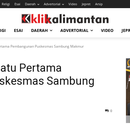
Religi
Esai
Daerah
Advertorial
Video
Jepret
Arsip
IGI
ESAI
DAERAH
ADVERTORIAL
VIDEO
JEP
 Pertama Pembangunan Puskesmas Sambung Makmur
Batu Pertama
skesmas Sambung
0