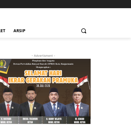
RET
ARSIP
- Advertisment -