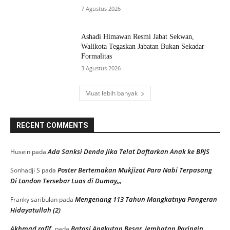
7 Agustus 2026
Ashadi Himawan Resmi Jabat Sekwan,
Walikota Tegaskan Jabatan Bukan Sekadar
Formalitas
3 Agustus 2026
Muat lebih banyak
RECENT COMMENTS
Ada Sanksi Denda Jika Telat Daftarkan Anak ke BPJS
Husein
pada
Poster Bertemakan Mukjizat Para Nabi Terpasang
Sonhadji S
pada
Di London Tersebar Luas di Dumay,,,
Mengenang 113 Tahun Mangkatnya Pangeran
Franky saribulan
pada
Hidayatullah (2)
Akhmad rafif
Batasi Angkutan Besar, Jembatan Paringin
pada