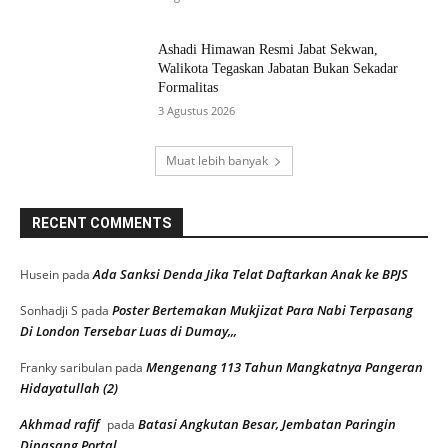
Ashadi Himawan Resmi Jabat Sekwan,
Walikota Tegaskan Jabatan Bukan Sekadar
Formalitas
3 Agustus 2026
Muat lebih banyak
RECENT COMMENTS
Ada Sanksi Denda Jika Telat Daftarkan Anak ke BPJS
Husein
pada
Poster Bertemakan Mukjizat Para Nabi Terpasang
Sonhadji S
pada
Di London Tersebar Luas di Dumay,,,
Mengenang 113 Tahun Mangkatnya Pangeran
Franky saribulan
pada
Hidayatullah (2)
Akhmad rafif
Batasi Angkutan Besar, Jembatan Paringin
pada
Dipasang Portal