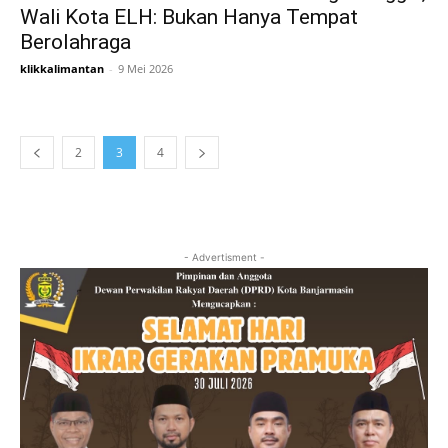
Wali Kota ELH: Bukan Hanya Tempat
Berolahraga
klikkalimantan
-
9 Mei 2026
2
3
4
- Advertisment -