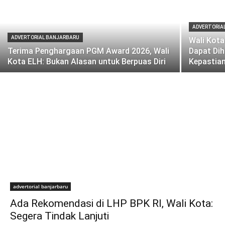
ADVERTORIA
ADVERTORIAL BANJARBARU
Wali Kota
Terima Penghargaan PGM Award 2026, Wali
Dapat Dih
Kota ELH: Bukan Alasan untuk Berpuas Diri
Kepastian
advertorial banjarbaru
Ada Rekomendasi di LHP BPK RI, Wali Kota:
Segera Tindak Lanjuti