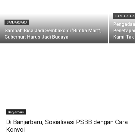
BANJARBAR
BANJARBARU
Pengadaan
Sampah Bisa Jadi Sembako di ‘Rimba Mart’,
Penetapan
Gubernur: Harus Jadi Budaya
Kami Tak
Banjarbaru
Di Banjarbaru, Sosialisasi PSBB dengan Cara
Konvoi