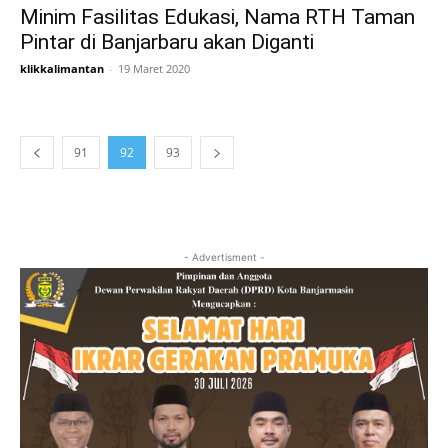
Minim Fasilitas Edukasi, Nama RTH Taman
Pintar di Banjarbaru akan Diganti
klikkalimantan
-
19 Maret 2020
91
92
93
- Advertisment -