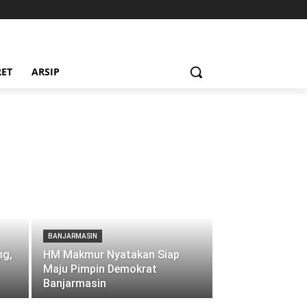
RET
ARSIP
BANJARMASIN
ng,
HM Makmur Nyatakan Siap
Maju Pimpin Demokrat
Banjarmasin