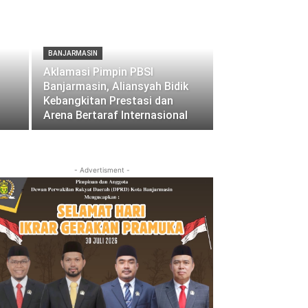
BANJARMASIN
Aklamasi Pimpin PBSI
Banjarmasin, Aliansyah Bidik
Kebangkitan Prestasi dan
Arena Bertaraf Internasional
- Advertisment -