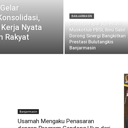
Gelar
Konsolidasi,
BANJARMASIN
Disbudporapar Apresiasi
 Kerja Nyata
Muskotlub PBSI, Ibnu Sabil
n Rakyat
Dorong Sinergi Bangkitkan
Prestasi Bulutangkis
Banjarmasin
Banjarmasin
Usamah Mengaku Penasaran