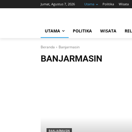
Jumat, Agustus 7, 2026
Utama
Politika
Wisata
UTAMA
POLITIKA
WISATA
REL
Beranda
Banjarmasin
BANJARMASIN
BANJARMASIN