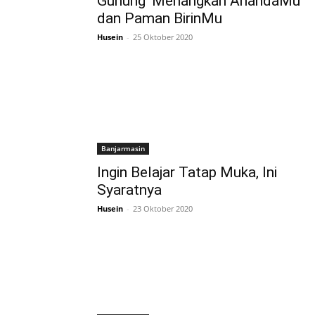
Gunung’ Menangkan AnandaMu
dan Paman BirinMu
Husein
-
25 Oktober 2020
Banjarmasin
Ingin Belajar Tatap Muka, Ini
Syaratnya
Husein
-
23 Oktober 2020