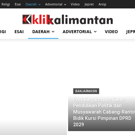
Religi
Esai
Daerah
Advertorial
Video
Jepret
Arsip
IGI
ESAI
DAERAH
ADVERTORIAL
VIDEO
JEP
BANJARMASIN
PAN Banjarmasin Gelar
Pendidikan Politik dan
Musyawarah Cabang-Ranti
Bidik Kursi Pimpinan DPRD
2029