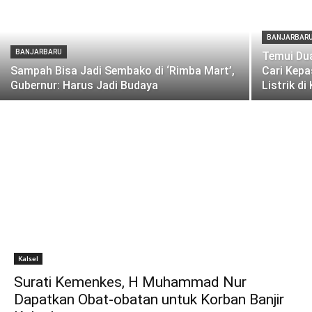
BANJARBAR
BANJARBARU
Temui Dua
Sampah Bisa Jadi Sembako di ‘Rimba Mart’,
Cari Kepa
Gubernur: Harus Jadi Budaya
Listrik di
Kalsel
Surati Kemenkes, H Muhammad Nur
Dapatkan Obat-obatan untuk Korban Banjir