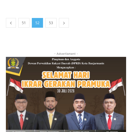
51
52
53
- Advertisment -