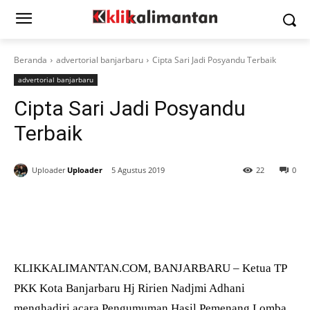
Beranda
advertorial banjarbaru
Cipta Sari Jadi Posyandu Terbaik
advertorial banjarbaru
Cipta Sari Jadi Posyandu
Terbaik
Uploader
Uploader
5 Agustus 2019
22
0
KLIKKALIMANTAN.COM, BANJARBARU – Ketua TP
PKK Kota Banjarbaru Hj Ririen Nadjmi Adhani
menghadiri acara Pengumuman Hasil Pemenang Lomba