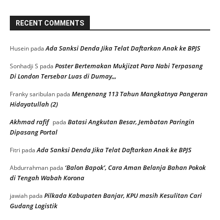
RECENT COMMENTS
Ada Sanksi Denda Jika Telat Daftarkan Anak ke BPJS
Husein
pada
Poster Bertemakan Mukjizat Para Nabi Terpasang
Sonhadji S
pada
Di London Tersebar Luas di Dumay,,,
Mengenang 113 Tahun Mangkatnya Pangeran
Franky saribulan
pada
Hidayatullah (2)
Akhmad rafif
Batasi Angkutan Besar, Jembatan Paringin
pada
Dipasang Portal
Ada Sanksi Denda Jika Telat Daftarkan Anak ke BPJS
Fitri
pada
‘Balon Bapok’, Cara Aman Belanja Bahan Pokok
Abdurrahman
pada
di Tengah Wabah Korona
Pilkada Kabupaten Banjar, KPU masih Kesulitan Cari
jawiah
pada
Gudang Logistik