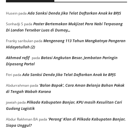
Ada Sanksi Denda Jika Telat Daftarkan Anak ke BPJS
Husein
pada
Poster Bertemakan Mukjizat Para Nabi Terpasang
Sonhadji S
pada
Di London Tersebar Luas di Dumay,,,
Mengenang 113 Tahun Mangkatnya Pangeran
Franky saribulan
pada
Hidayatullah (2)
Akhmad rafif
Batasi Angkutan Besar, Jembatan Paringin
pada
Dipasang Portal
Ada Sanksi Denda Jika Telat Daftarkan Anak ke BPJS
Fitri
pada
‘Balon Bapok’, Cara Aman Belanja Bahan Pokok
Abdurrahman
pada
di Tengah Wabah Korona
Pilkada Kabupaten Banjar, KPU masih Kesulitan Cari
jawiah
pada
Gudang Logistik
‘Perang’ Klan di Pilkada Kabupaten Banjar,
Abdur Rakhman BA
pada
Siapa Unggul?