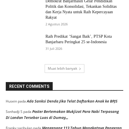
Demokrat Banjarmasin Gelar Pendidikan
Politik dan Konsolidasi, Tekankan Soliditas
dan Kerja Nyata untuk Raih Kepercayaan
Rakyat
2 Agustus 2026
Raih Predikat ‘Sangat Baik’, PTSP Kota
Banjarbaru Peringkat 25 se-Indonesia
31 Juli 2026
Muat lebih banyak
RECENT COMMENTS
Ada Sanksi Denda Jika Telat Daftarkan Anak ke BPJS
Husein
pada
Poster Bertemakan Mukjizat Para Nabi Terpasang
Sonhadji S
pada
Di London Tersebar Luas di Dumay,,,
Mengenang 113 Tahun Mangkatnya Pangeran
Franky saribulan
pada